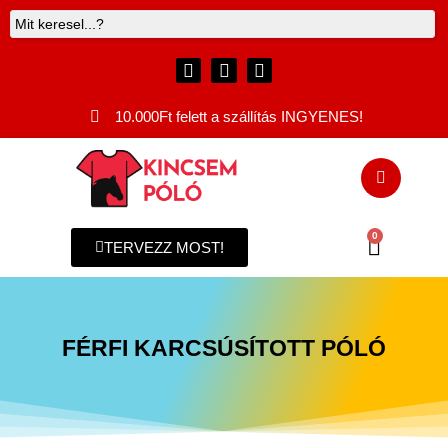
10.000Ft felett a szállítás INGYENES!
0
TERVEZZ MOST!
FÉRFI KARCSÚSÍTOTT PÓLÓ