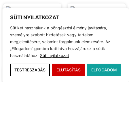
SÜTI NYILATKOZAT
Sütiket használunk a böngészési élmény javítására,
NŐI KEREKNYAKÚ PÓLÓ...
NŐI BEBÚJÓS KAPUCNIS...
személyre szabott hirdetések vagy tartalom
2 500
Ft
8 300
Ft
megjelenítésére, valamint forgalmunk elemzésére. Az
MEGTERVEZEM
MEGTERVEZEM
„Elfogadom” gombra kattintva hozzájárulsz a sütik
használatához.
Süti nyilatkozat
TESTRESZABÁS
ELUTASÍTÁS
ELFOGADOM
BASEBALL SAPKA
1 500
Ft
FÉRFI PÓLÓ VÉKONY...
2 200
Ft
MEGTERVEZEM
MEGTERVEZEM