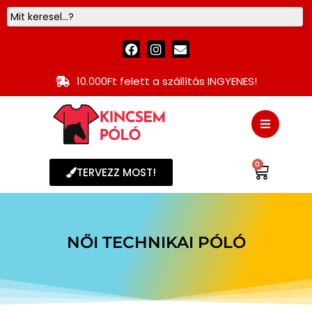
10.000Ft felett a szállítás INGYENES!
0
TERVEZZ MOST!
NŐI TECHNIKAI PÓLÓ