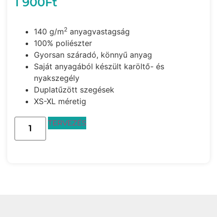
1 900
Ft
2
140 g/m
anyagvastagság
100% poliészter
Gyorsan száradó, könnyű anyag
Saját anyagából készült karöltő- és
nyakszegély
Duplatűzött szegések
XS-XL méretig
TERVEZÉS