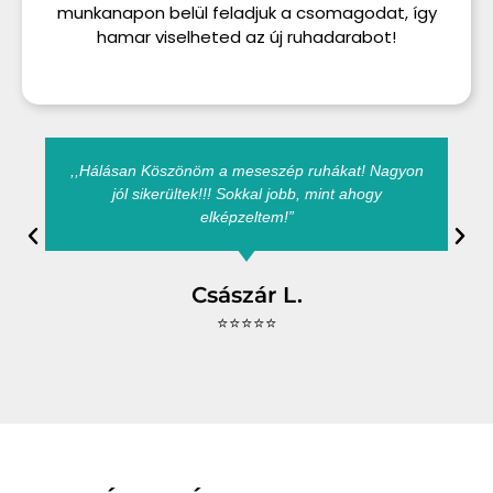
munkanapon belül feladjuk a csomagodat, így
hamar viselheted az új ruhadarabot!
,,Hálásan Köszönöm a meseszép ruhákat! Nagyon
jól sikerültek!!! Sokkal jobb, mint ahogy
elképzeltem!”
Császár L.
⭐⭐⭐⭐⭐