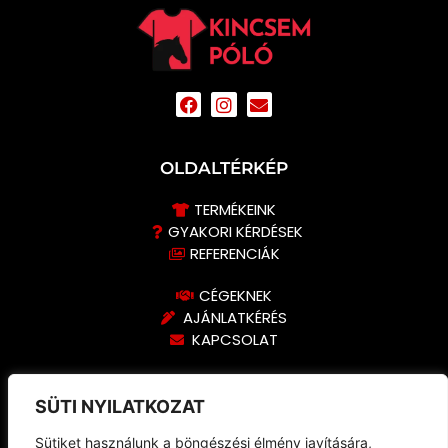
OLDALTÉRKÉP
TERMÉKEINK
GYAKORI KÉRDÉSEK
REFERENCIÁK
CÉGEKNEK
AJÁNLATKÉRÉS
KAPCSOLAT
KERESS MINKET BIZALOMMAL!
SÜTI NYILATKOZAT
+36 30 407 6890
Sütiket használunk a böngészési élmény javítására,