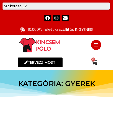
10.000Ft felett a szállítás INGYENES!
0
TERVEZZ MOST!
KATEGÓRIA: GYEREK