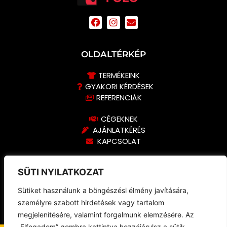
OLDALTÉRKÉP
TERMÉKEINK
GYAKORI KÉRDÉSEK
REFERENCIÁK
CÉGEKNEK
AJÁNLATKÉRÉS
KAPCSOLAT
KERESS MINKET BIZALOMMAL!
SÜTI NYILATKOZAT
+36 30 407 6890
Sütiket használunk a böngészési élmény javítására,
hello@kincsempolo.hu
személyre szabott hirdetések vagy tartalom
Kincsem Póló - Facebook
megjelenítésére, valamint forgalmunk elemzésére. Az
„Elfogadom” gombra kattintva hozzájárulsz a sütik